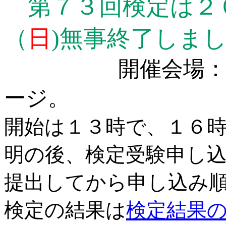
第７３回検定は２
（
日
)無事終了しま
開催会場：古代
ージ。
開始は１３時で、１６
明の後、検定受験申し
提出してから申し込み
検定の結果は
検定結果