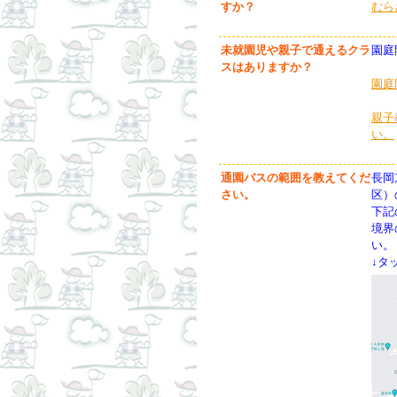
すか？
むら
未就園児や親子で通えるクラ
園庭
スはありますか？
園庭
親子
い。
通園バスの範囲を教えてくだ
長岡
さい。
区）
下記
境界
い。
↓タ