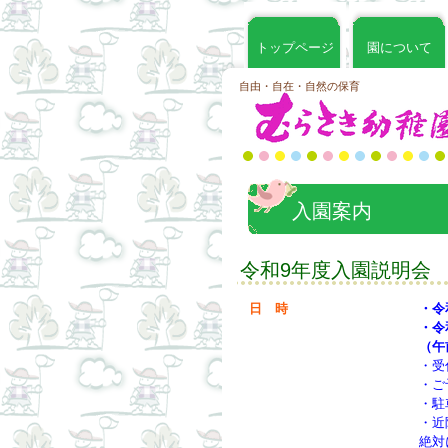
トップページ
園について
自由・自在・自然の保育
入園案内
令和9年度入園説明会
日 時
・令
・令和
（午
・受
・ご
・駐
・近
絶対