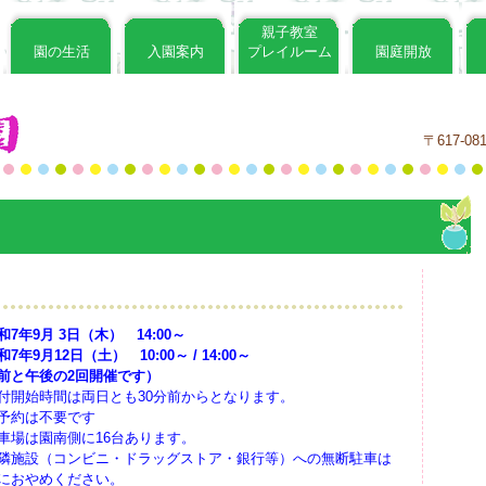
親子教室
園の生活
入園案内
プレイルーム
園庭開放
〒617-
和7年9月 3日（木） 14:00～
7年9月12日（土） 10:00～ / 14:00～
前と午後の2回開催です）
付開始時間は両日とも30分前からとなります。
予約は不要です
車場は園南側に16台あります。
隣施設（コンビニ・ドラッグストア・銀行等）への無断駐車は
におやめください。