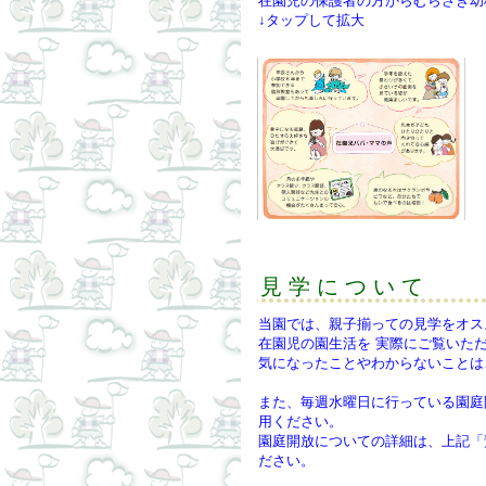
在園児の保護者の方からむらさき幼
↓タップして拡大
見 学 に つ い て
当園では、親子揃っての見学をオス
在園児の園生活を 実際にご覧いた
気になったことやわからないことは
また、毎週水曜日に行っている園庭
用ください。
園庭開放についての詳細は、上記「
ださい。