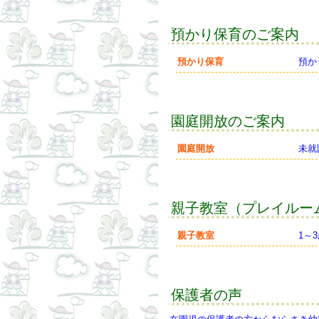
預かり保育のご案内
預かり保育
預か
園庭開放のご案内
園庭開放
未就
親子教室（プレイルー
親子教室
1～
保護者の声