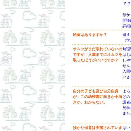
でで
預か
間後
詳細
給食はありますか？
週４
（学
オムツがまだ取れていないの
無理
ですが、入園までにオムツを
はじ
取ったほうがいいですか？
しや
せん
入園
いき
自分の子ども及び自分自身
よろ
が、この幼稚園に向きか不向
どの
きか、わからない。
護者
見学
また
預かり保育は実施されていま
はい