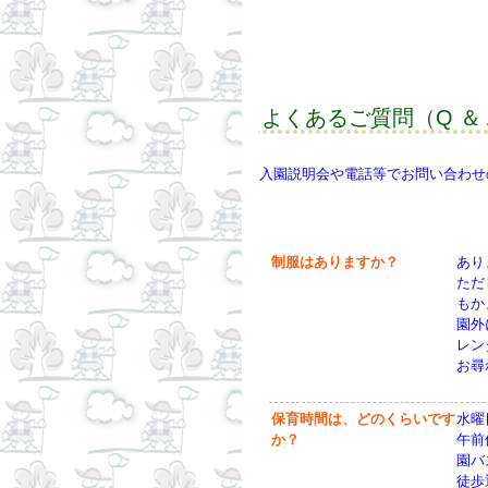
よくあるご質問（Q ＆ 
入園説明会や電話等でお問い合わせ
制服はありますか？
あり
ただ
もか
園外
レン
お尋
保育時間は、どのくらいです
水曜
か？
午前
園バ
徒歩