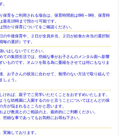
す。
り保育をご利用される場合は、保育時間前は8時～9時、保育時
は最長18時まで預かり可能です。
は預かり保育についてをご確認ください。
日の午後保育中、２日が全員弁当、２日が給食か弁当の選択制
期毎の選択）です。
強いはしないでください。
めての集団生活では、些細な事がお子さんのメンタル面へ影響
すいものです。オムツを取る為に萎縮をさせては何にもなりま
。
後、お子さんの状況に合わせて、無理のない方法で取り組んで
ましょう。
しければ、親子でご見学いただくことをおすすめいたします。
ような幼稚園に入園するのかと言うことについてほとんどの保
の方が悩まれるところかと思います。
および教員とのご相談の上、最終的にご判断ください。
、些細な事であってもお気軽にお尋ね下さい。
。実施しております。