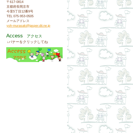
〒617-0814
京都府長岡京市
今里5丁目12番9号
TEL 075-953-0505
メールアドレス
yoh-murasaki@jasper.dti.ne.jp
Access
アクセス
↓バナーをクリックしてね