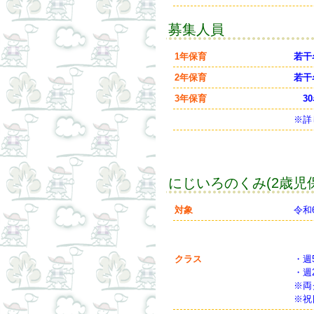
募集人員
1年保育
若干
2年保育
若干
3年保育
30
※詳
にじいろのくみ(2歳児
対象
令和
クラス
・週
・週
※両
※祝