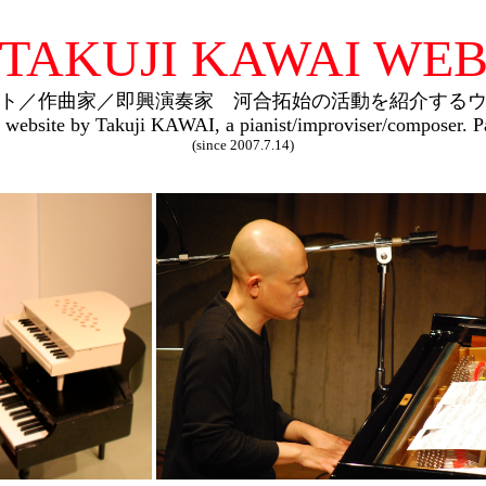
TAKUJI KAWAI WE
ト／作曲家／即興演奏家 河合拓始の活動を紹介するウ
website by Takuji KAWAI, a pianist/improviser/composer. Pa
(since 2007.7.14)