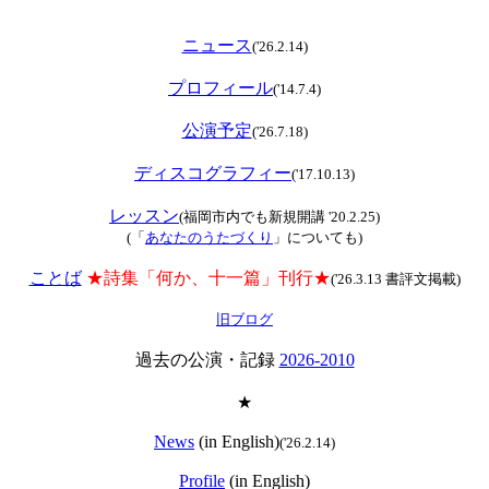
ニュース
('26.2.14)
プロフィール
('14.7.4)
公演予定
('26.7.18)
ディスコグラフィー
('17.10.13)
レッスン
(福岡市内でも新規開講 '20.2.25)
(「
あなたのうたづくり
」についても)
ことば
★詩集「何か、十一篇」刊行★
('26.3.13 書評文掲載)
旧ブログ
過去の公演・記録
2026-2010
★
News
(in English)
('26.2.14)
Profile
(in English)